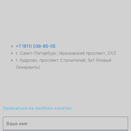
+7 (911) 036-85-05
г. Санкт-Петербург, Ириновский проспект, 21/2
г. Кудрово, проспект Строителей, 5к1 (Новый
Оккервиль)
T
V
W
e
k
h
Записаться на пробное занятие
l
a
Имя