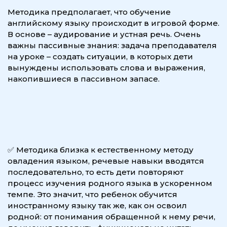
p
Методика предполагает, что обучение
английскому языку происходит в игровой форме.
l
В основе – аудирование и устная речь. Очень
важны пассивные знания: задача преподавателя
a
на уроке – создать ситуации, в которых дети
вынуждены использовать слова и выражения,
n
накопившиеся в пассивном запасе.
e
✅ Методика близка к естественному методу
овладения языком, речевые навыки вводятся
последовательно, то есть дети повторяют
процесс изучения родного языка в ускоренном
темпе. Это значит, что ребенок обучится
иностранному языку так же, как он освоил
родной: от понимания обращенной к нему речи,