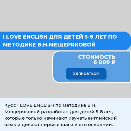
T
V
W
e
k
h
l
a
I LOVE ENGLISH ДЛЯ ДЕТЕЙ 5-8 ЛЕТ ПО
e
t
МЕТОДИКЕ В.Н.МЕЩЕРЯКОВОЙ
СТОИМОСТЬ
g
s
6 000 ₽
r
a
Записаться
a
p
m
p
Курс I LOVE ENGLISH по методике В.Н.
Мещеряковой разработан для детей 5-8 лет,
-
которые только начинают изучать английский
язык и делают первые шаги в его освоении.