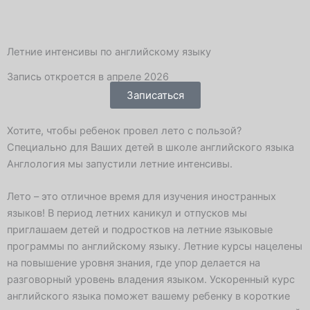
T
V
W
e
k
h
Летние интенсивы по английскому языку
l
a
Запись откроется в апреле 2026
Записаться
e
t
Хотите, чтобы ребенок провел лето с пользой?
g
s
Специально для Ваших детей в школе английского языка
Англология мы запустили летние интенсивы.
r
a
Лето – это отличное время для изучения иностранных
a
p
языков! В период летних каникул и отпусков мы
приглашаем детей и подростков на летние языковые
m
p
программы по английскому языку. Летние курсы нацелены
на повышение уровня знания, где упор делается на
-
разговорный уровень владения языком. Ускоренный курс
английского языка поможет вашему ребенку в короткие