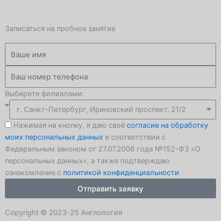
e
k
h
Записаться на пробное занятие
l
a
Имя
e
t
Номер
телефона
g
s
Выберете филиалами:
Филиал
r
a
Согласие
Нажимая на кнопку, я даю своё
согласие на обработку
a
p
моих персональных данных
в соответствии с
Федеральным законом от 27.07.2006 года №152-ФЗ «О
m
p
персональных данных», а также подтверждаю
ознакомление с
политикой конфиденциальности
-
Отправить заявку
p
Copyright © 2023-25 Англология