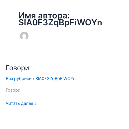
Имя автора:
SlA0F3ZqBpFiWOYn
Говори
Говори
Без рубрики
/
SlA0F3ZqBpFiWOYn
Говори
Читать далее »