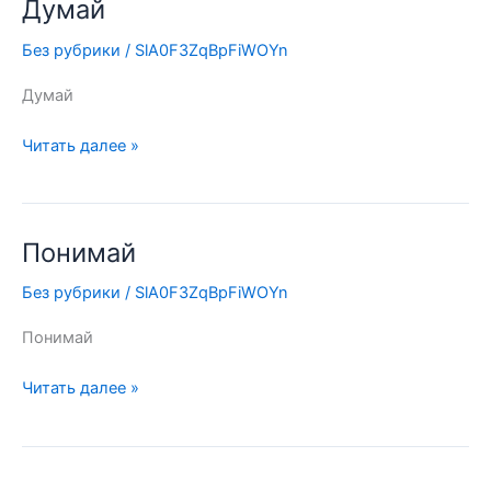
Думай
Думай
Без рубрики
/
SlA0F3ZqBpFiWOYn
Думай
Читать далее »
Понимай
Понимай
Без рубрики
/
SlA0F3ZqBpFiWOYn
Понимай
Читать далее »